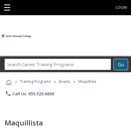
☰
LOGIN
Search
Go
Career
Training
›
›
›
Programs
Training Programs
Beauty
Maquillista
phone
Call Us: 855.520.6806
Maquillista