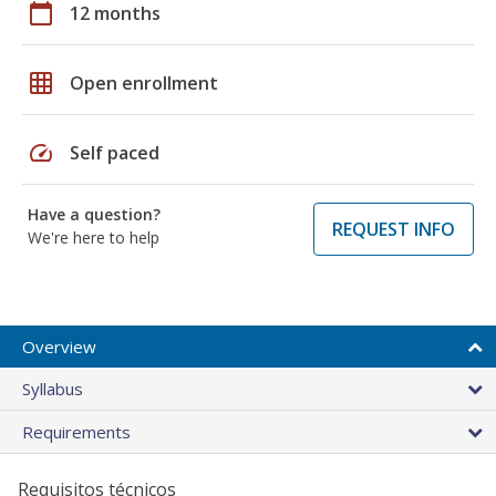
calendar_today
12 months
grid_on
Open enrollment
speed
Self paced
Have a question?
REQUEST INFO
We're here to help
Overview
Syllabus
Requirements
Requisitos técnicos