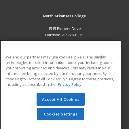
North Arkansas College
1515 Pioneer Drive
Harrison, AR 72601 US
MAIN CONTENT
Career Training
We and our partners may use cookies, pixels, and similar
technologies to collect information about you, including about
ADDITIONAL RESOURCES
your browsing activities and devices. This may result in your
information being collected by our third-party partners. By
Military
Student Blog
choosing to "Accept All Cookies", you agree to these practices,
Financial Assistance
including as described in the
Privacy Policy
Help
Accept All Cookies
© 2026 ed2go, a division of Cengage Learning. All rights
reserved. The material on this site cannot be reproduced or
redistributed unless you have obtained prior written
Cookies Settings
permission from Cengage Learning.
Privacy Policy