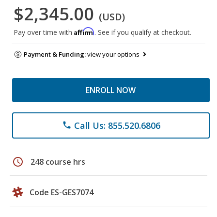
$2,345.00
(USD)
Affirm
Pay over time with
. See if you qualify at checkout.
Payment & Funding:
view your options
ENROLL NOW
Call Us: 855.520.6806
phone
schedule
248 course hrs
Code ES-GES7074