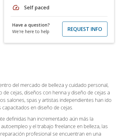
speed
Self paced
Have a question?
REQUEST INFO
We're here to help
entro del mercado de belleza y cuidado personal,
 de cejas, diseños con henna y diseño de cejas a
los salones, spas y artistas independientes han ido
 capacitados en diseño de cejas.
ente definidas han incrementado aún más la
l autoempleo y el trabajo freelance en belleza, las
 preparación profesional se encuentran en una