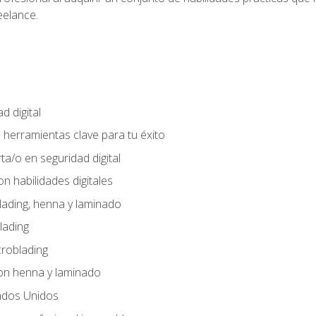
eelance.
d digital
: herramientas clave para tu éxito
ta/o en seguridad digital
n habilidades digitales
lading, henna y laminado
lading
croblading
on henna y laminado
ados Unidos