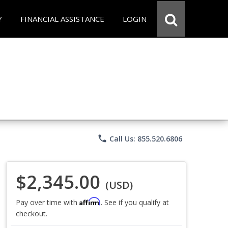
Y
FINANCIAL ASSISTANCE
LOGIN
phone
Call Us: 855.520.6806
$2,345.00
(USD)
Affirm
Pay over time with
. See if you qualify at
checkout.