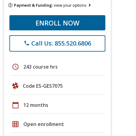
Payment & Funding:
view your options
ENROLL NOW
Call Us: 855.520.6806
phone
schedule
243 course hrs
Code ES-GES7075
calendar_today
12 months
grid_on
Open enrollment