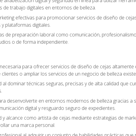
e alfabetización digital y seguridad en línea para utilizar herr
os de trabajo digitales en entornos de belleza.
keting efectivas para promocionar servicios de diseño de cejas, 
y plataformas digitales.
s de preparación laboral como comunicación, profesionalismo, 
tudios o de forma independiente.
necesaria para ofrecer servicios de diseño de cejas altamente
 clientes o ampliar los servicios de un negocio de belleza existe
ad al dominar técnicas seguras, precisas y de alta calidad que c
.
a desenvolverte en entornos modernos de belleza gracias a sólid
omunicación digital y resguardo seguro de expedientes.
ad y alcance como artista de cejas mediante estrategias de marke
rollar una marca personal.
rofesional al adquirir un conjunto de habilidades prácticas que r