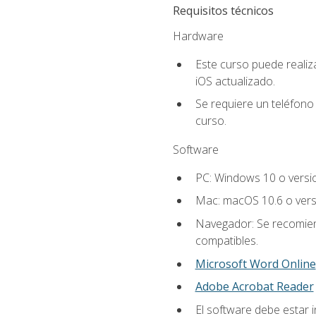
Requisitos técnicos
Hardware
Este curso puede reali
iOS actualizado.
Se requiere un teléfono 
curso.
Software
PC: Windows 10 o versi
Mac: macOS 10.6 o vers
Navegador: Se recomiend
compatibles.
Microsoft Word Online
Adobe Acrobat Reader
El software debe estar i