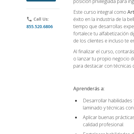
posición privilegiada para i
Este curso integral como
Art
éxito en la industria de la 
phone
Call Us:
tiempo que desarrollas exper
855.520.6806
fortalece tu alfabetización d
de los clientes e incluso te
Al finalizar el curso, conta
o lanzar tu propio negocio d
para destacar con técnicas de
Aprenderás a:
Desarrollar habilidades 
laminado y técnicas con
Aplicar buenas prácticas
calidad profesional.