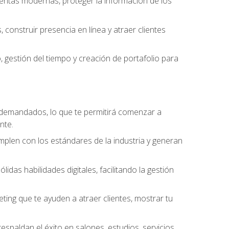
amientas modernas, proteger la información de los
construir presencia en línea y atraer clientes
gestión del tiempo y creación de portafolio para
 demandados, lo que te permitirá comenzar a
nte.
umplen con los estándares de la industria y generan
as habilidades digitales, facilitando la gestión
ting que te ayuden a atraer clientes, mostrar tu
espaldan el éxito en salones, estudios, servicios