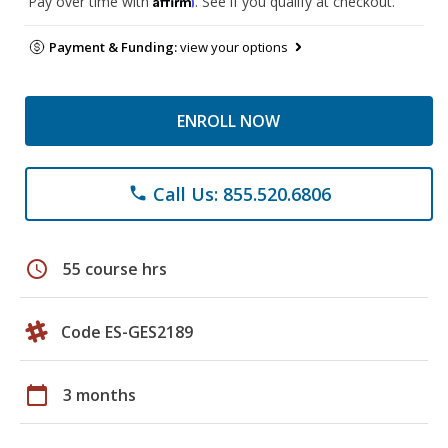
Pay over time with
. See if you qualify at checkout.
Payment & Funding:
view your options
ENROLL NOW
Call Us: 855.520.6806
phone
schedule
55 course hrs
Code ES-GES2189
calendar_today
3 months