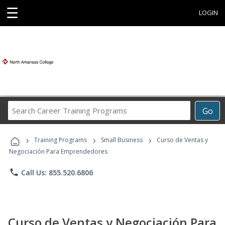
☰
LOGIN
Search
Go
Career
Training
›
›
›
Programs
Training Programs
Small Business
Curso de Ventas y
Negociación Para Emprendedores
phone
Call Us: 855.520.6806
Curso de Ventas y Negociación Para