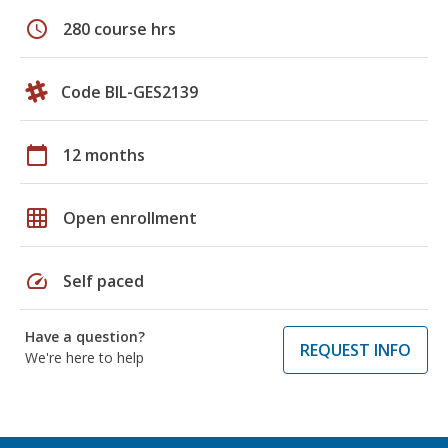
schedule
280 course hrs
Code BIL-GES2139
calendar_today
12 months
grid_on
Open enrollment
speed
Self paced
Have a question?
REQUEST INFO
We're here to help