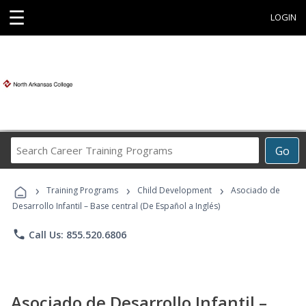
☰
LOGIN
Search
Go
Career
Training
›
›
›
Programs
Training Programs
Child Development
Asociado de
Desarrollo Infantil – Base central (De Español a Inglés)
phone
Call Us: 855.520.6806
Asociado de Desarrollo Infantil –