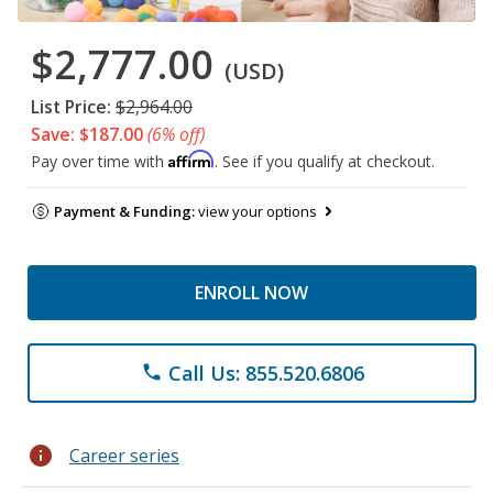
$2,777.00
(USD)
List Price:
$2,964.00
Save: $187.00
(6% off)
Affirm
Pay over time with
. See if you qualify at checkout.
Payment & Funding:
view your options
ENROLL NOW
Call Us: 855.520.6806
phone
info
Career series